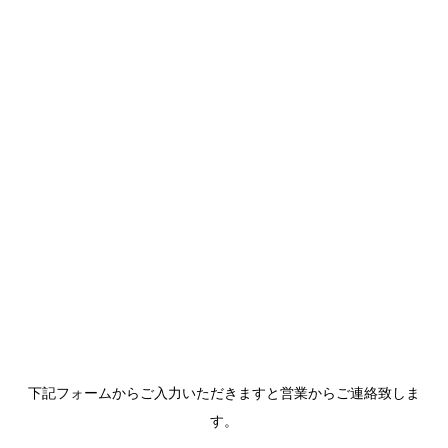
ンサルサポートサービ
ス
ＴＯＫＵＢＥＴＵ
トクベツ
下記フォームからご入力いただきますと営業からご連絡致しま
す。