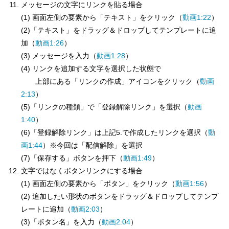
メッセージの文字にリンクを貼る場合
(1) 画面左側の要素から「テキスト」をクリック（
動画1:22
）
(2)「テキスト」をドラッグ＆ドロップしてテンプレートに追
加（
動画1:26
）
(3) メッセージを入力（
動画1:28
）
(4) リンクを追加する文字を選択した状態で
上部にある「リンクの作成」アイコンをクリック（
動画
2:13
）
(5)「リンクの種類」で「登録解除リンク」を選択（
動画
1:40
）
(6)「登録解除リンク」は上記5.で作成したリンクを選択（
動
画1:44
）※今回は「配信解除」を選択
(7)「保存する」ボタンを押下（
動画1:49
）
文字ではなくボタンリンクにする場合
(1) 画面左側の要素から「ボタン」をクリック（
動画1:56
）
(2) 追加したい形状のボタンをドラッグ＆ドロップしてテンプ
レートに追加（
動画2:03
）
(3)「ボタン名」を入力（
動画2:04
）