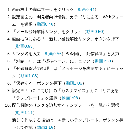
画面右上の歯車マークをクリック（
動画0:44
）
設定画面の「開発者向け情報」カテゴリにある「Webフォー
ム」を選択（
動画0:46
）
「メール登録解除リンク」をクリック（
動画0:50
）
画面右側にある「＋新しい登録解除リンク」ボタンを押下
（
動画0:53
）
リンク名を入力（
動画0:56
）※今回は「配信解除」と入力
「対象URL」は「標準ページ」にチェック（
動画0:59
）
「登録解除時の処理」は「メッセージを表示する」にチェッ
ク（
動画1:03
）
「保存する」ボタンを押下（
動画1:06
）
設定画面（2.に同じ）の「カスタマイズ」カテゴリにある
「テンプレート」を選択（
動画1:08
）
配信解除のリンクを追加するテンプレートを一覧から選択
（
動画1:11
）
新しく作成する場合は「＋新しいテンプレート」ボタンを押
下して作成（
動画1:16
）