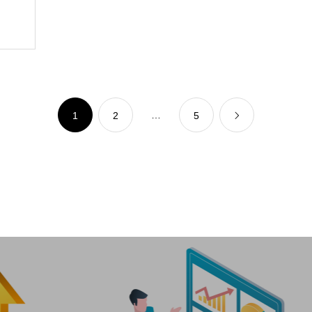
…
1
2
5