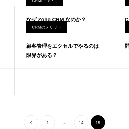
CRMについて
なぜ Zoho CRM なのか？
CRMのメリット
顧客管理をエクセルでやるのは
限界がある？
…
1
14
15